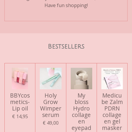
Have fun shopping!
Bestsellers
BBYcos
Holy
My
Medicu
metics-
Grow
bloss
be Zalm
Lip oil
Wimper
Hydro
PDRN
serum
collage
collage
€ 14,95
en
en gel
€ 49,00
eyepad
masker