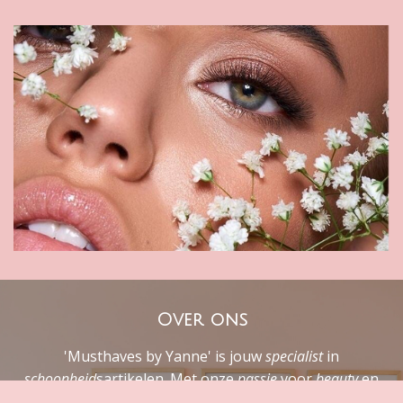
Over ons
'Musthaves by Yanne' is jouw
specialist
in
schoonheid
sartikelen. Met onze
passie
voor
beauty
en
uitgebreide
kennis
helpen we je graag om de
perfecte