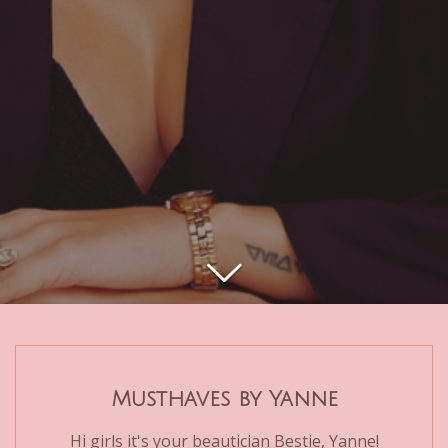
Musthaves by Yanne
Hi girls it's your beautician Bestie, Yanne!