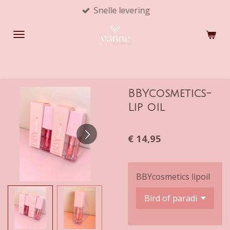
Snelle levering
Ga
direct
naar
de
hoofdinhoud
BBYcosmetics-
Lip oil
€ 14,95
BBYcosmetics lipoil