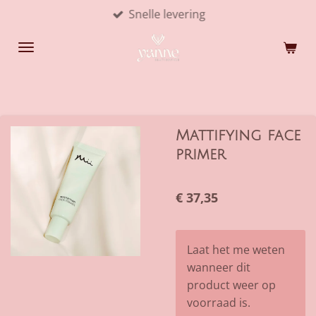
Snelle levering
Ga
direct
naar
de
hoofdinhoud
Mattifying face
primer
€ 37,35
Laat het me weten
wanneer dit
product weer op
voorraad is.