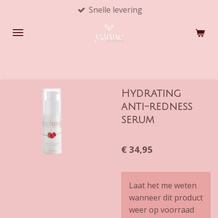
Snelle levering
Ga
direct
naar
de
hoofdinhoud
Hydrating
anti-redness
serum
€ 34,95
Laat het me weten
wanneer dit product
weer op voorraad