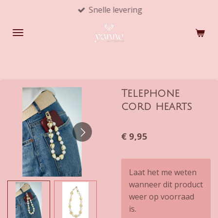
Snelle levering
Ga
direct
naar
de
hoofdinhoud
Telephone
cord hearts
€ 9,95
Laat het me weten
wanneer dit product
weer op voorraad
is.