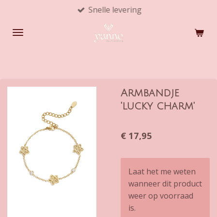
Snelle levering
Ga
direct
naar
de
hoofdinhoud
Armbandje
'lucky charm'
€ 17,95
Laat het me weten
wanneer dit product
weer op voorraad
is.