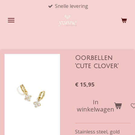
Snelle levering
Ga
direct
naar
de
hoofdinhoud
Oorbellen
'cute clover'
€ 15,95
In
winkelwagen
Stainless steel, gold